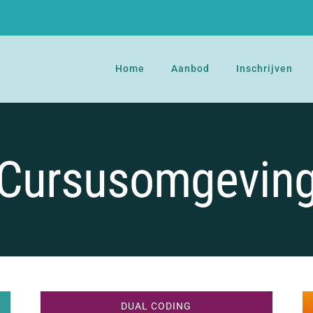
Home
Aanbod
Inschrijven
Cursusomgevin
DUAL CODING