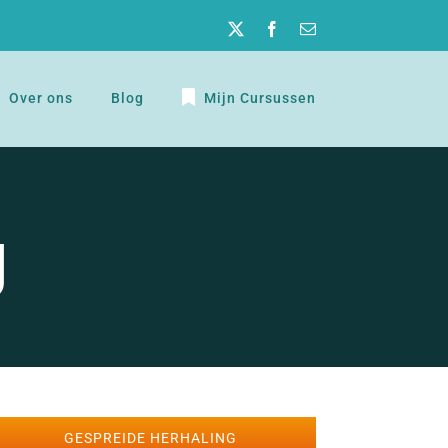
Twitter
Facebook
E-
mail
Over ons
Blog
Mijn Cursussen
g
GESPREIDE HERHALING