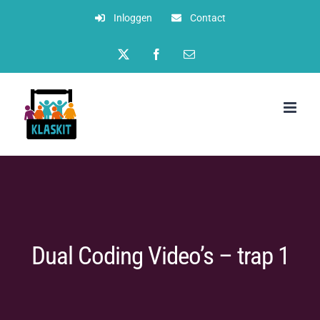
Ga
Inloggen
Contact
naar
Twitter
Facebook
E-
inhoud
mail
Dual Coding Video’s – trap 1