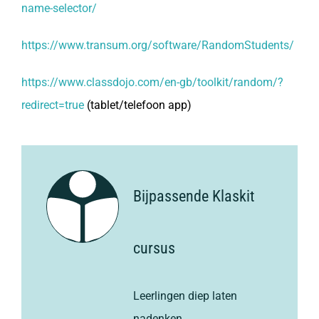
name-selector/
https://www.transum.org/software/RandomStudents/
https://www.classdojo.com/en-gb/toolkit/random/?
redirect=true
(tablet/telefoon app)
Bijpassende Klaskit
cursus
Leerlingen diep laten
nadenken