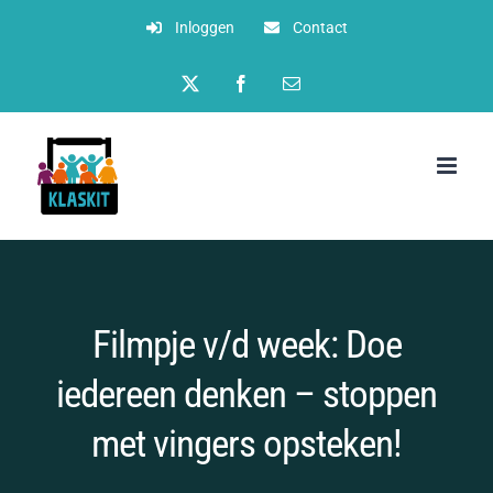
Ga
Inloggen
Contact
naar
Twitter
Facebook
E-
inhoud
mail
Filmpje v/d week: Doe
iedereen denken – stoppen
met vingers opsteken!