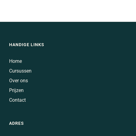
v/d
week:
Doe
iedereen
HANDIGE LINKS
denken
–
Home
stoppen
Cursussen
met
Over ons
vingers
Prijzen
opsteken!
Contact
ADRES