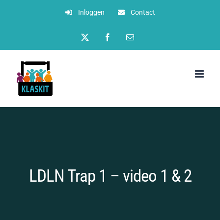
Ga
Inloggen
Contact
naar
Twitter
Facebook
E-
inhoud
mail
LDLN Trap 1 – video 1 & 2