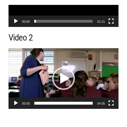
00:00
01:21
Video 2
Videospeler
00:00
04:05