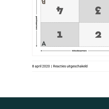
voor
8 april 2020
|
Reacties uitgeschakeld
Genummerde
hoofden
–
zwartwit