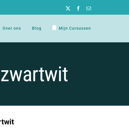
Twitter
Facebook
E-
mail
Over ons
Blog
Mijn Cursussen
zwartwit
twit