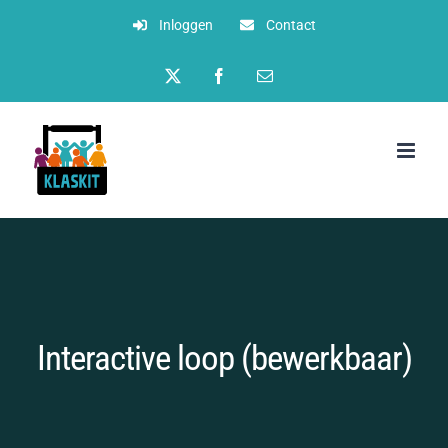
Ga
Inloggen
Contact
naar
Twitter
Facebook
E-
inhoud
mail
Interactive loop (bewerkbaar)