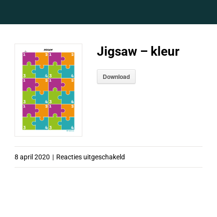
Jigsaw – kleur
Download
voor
8 april 2020
|
Reacties uitgeschakeld
Jigsaw
–
kleur