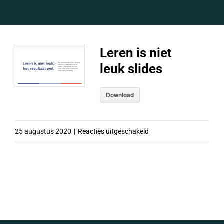
Leren is niet
leuk slides
Download
voor
25 augustus 2020
|
Reacties uitgeschakeld
Leren
is
niet
leuk
slides