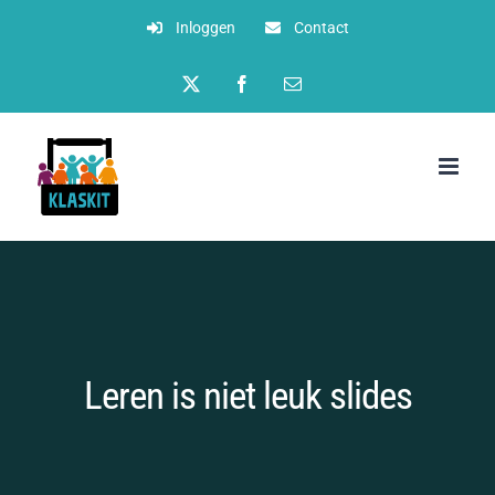
Ga
Inloggen
Contact
naar
Twitter
Facebook
E-
inhoud
mail
Leren is niet leuk slides