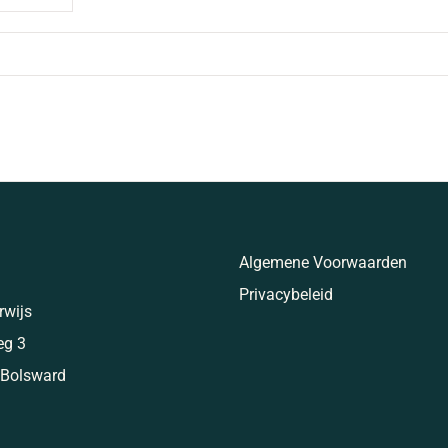
g
Algemene Voorwaarden
Privacybeleid
rwijs
eg 3
 Bolsward