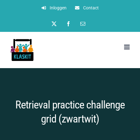
Ga
Inloggen
Contact
naar
Twitter
Facebook
E-
inhoud
mail
Retrieval practice challenge
grid (zwartwit)