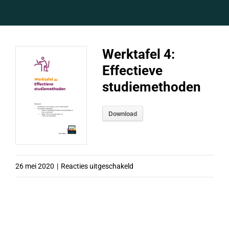
Werktafel 4:
Effectieve
studiemethoden
Download
voor
26 mei 2020
|
Reacties uitgeschakeld
Werktafel
4:
Effectieve