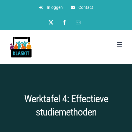
Ga
Inloggen
Contact
naar
Twitter
Facebook
E-
inhoud
mail
Werktafel 4: Effectieve
studiemethoden