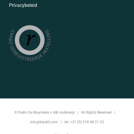
Privacybeleid
©
Pedro De Bruyckere + b&t onderwijs
| All Rights Reserved |
info@klaskit.com
| tel. +31 (0) 518 48 21 22‬