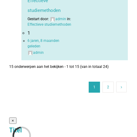
Effectieve
studiemethoden
Gestart door:
admin
in:
Effectieve studiemethoden
1
6 jaren, 8 maanden
geleden
admin
15 onderwerpen aan het bekijken - 1 tot 15 (van in totaal 24)
1
2
Close
×
product
Titel
quick
view